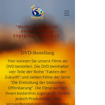
"Mache dich bereit,
deinem Gott zu
begegnen" Amos 4,12
DVD-Bestellung
Hier können Sie unsere Filme als
DVD bestellen. Die DVD beinhaltet
vier Teile der Reihe "Fakten der
Zukunft" und sieben Filme der Serie
"Die Enthüllung der biblischen
Offenbarung". Die Filme werden
Ihnen kostenfrei zugesandt. Da uns
jedoch Produktions- und
Versandkosten entstehen, würden